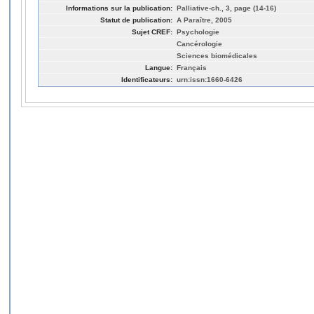
Informations sur la publication:
Palliative-ch., 3, page (14-16)
Statut de publication:
A Paraître, 2005
Sujet CREF:
Psychologie
Cancérologie
Sciences biomédicales
Langue:
Français
Identificateurs:
urn:issn:1660-6426