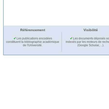
Référencement
Visibilité
Les publications encodées
Les documents déposés so
constituent la bibliographie académique
indexés par les moteurs de rech
de l'Université.
(Google Scholar,…).