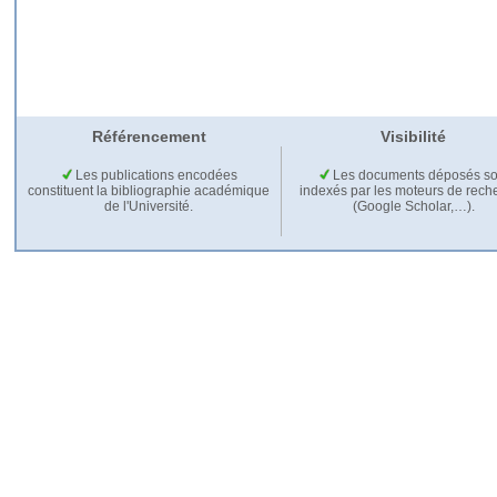
Référencement
Visibilité
Les publications encodées
Les documents déposés so
constituent la bibliographie académique
indexés par les moteurs de rech
de l'Université.
(Google Scholar,…).