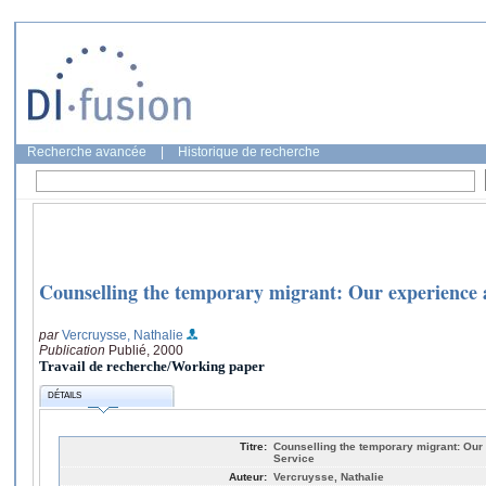
Recherche avancée
|
Historique de recherche
Counselling the temporary migrant: Our experience
par
Vercruysse, Nathalie
Publication
Publié, 2000
Travail de recherche/Working paper
DÉTAILS
Titre:
Counselling the temporary migrant: Ou
Service
Auteur:
Vercruysse, Nathalie