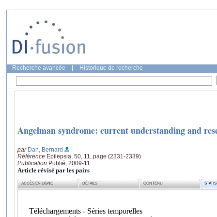
Recherche avancée
|
Historique de recherche
Angelman syndrome: current understanding and rese
par
Dan, Bernard
Référence
Epilepsia, 50, 11, page (2331-2339)
Publication
Publié, 2009-11
Article révisé par les pairs
ACCÈS EN LIGNE
DÉTAILS
CONTENU
STATI