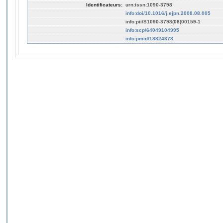
Identificateurs:
urn:issn:1090-3798
info:doi/10.1016/j.ejpn.2008.08.005
info:pii/S1090-3798(08)00159-1
info:scp/64049104995
info:pmid/18824378