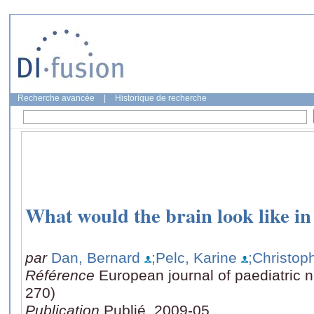
Recherche avancée
|
Historique de recherche
What would the brain look like 
par
Dan, Bernard
;Pelc, Karine
;Christop
Référence
European journal of paediatric n
270)
Publication
Publié, 2009-05