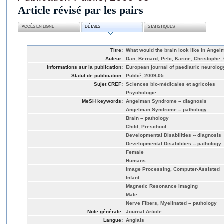
Article révisé par les pairs
ACCÈS EN LIGNE
DÉTAILS
STATISTIQUES
Titre:
What would the brain look like in Ang
Auteur:
Dan, Bernard; Pelc, Karine; Christophe,
Informations sur la publication:
European journal of paediatric neurology
Statut de publication:
Publié, 2009-05
Sujet CREF:
Sciences bio-médicales et agricoles
Psychologie
MeSH keywords:
Angelman Syndrome -- diagnosis
Angelman Syndrome -- pathology
Brain -- pathology
Child, Preschool
Developmental Disabilities -- diagnosis
Developmental Disabilities -- pathology
Female
Humans
Image Processing, Computer-Assisted
Infant
Magnetic Resonance Imaging
Male
Nerve Fibers, Myelinated -- pathology
Note générale:
Journal Article
Langue:
Anglais