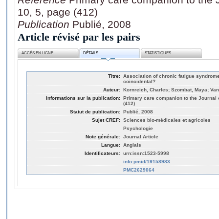
10, 5, page (412)
Publication
Publié, 2008
Article révisé par les pairs
ACCÈS EN LIGNE
DÉTAILS
STATISTIQUES
Titre:
Association of chronic fatigue syndrome
coincidental?
Auteur:
Kornreich, Charles; Szombat, Maya; Vand
Informations sur la publication:
Primary care companion to the Journal of
(412)
Statut de publication:
Publié, 2008
Sujet CREF:
Sciences bio-médicales et agricoles
Psychologie
Note générale:
Journal Article
Langue:
Anglais
Identificateurs:
urn:issn:1523-5998
info:pmid/19158983
PMC2629064