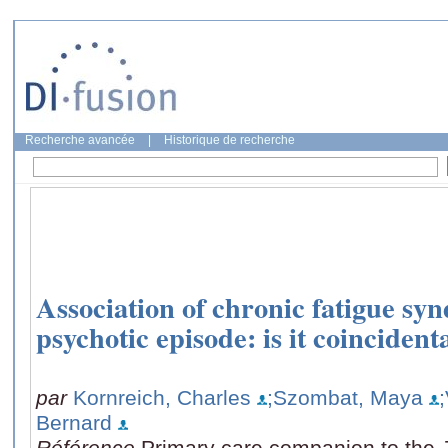
Recherche avancée
|
Historique de recherche
Association of chronic fatigue s
psychotic episode: is it coincident
par
Kornreich, Charles
;Szombat, Maya
Bernard
Référence
Primary care companion to the Jo