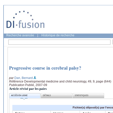
Recherche avancée
|
Historique de recherche
Progressive course in cerebral palsy?
par
Dan, Bernard
Référence
Developmental medicine and child neurology, 49, 9, page (644)
Publication
Publié, 2007-09
Article révisé par les pairs
ACCÈS EN LIGNE
DÉTAILS
STATISTIQUES
Fichier(s) déposé(s) par l'enc