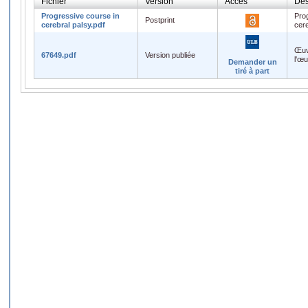
Fichier
Version
Accès
Des
Progressive course in
Pro
Postprint
cerebral palsy.pdf
cere
Œuv
67649.pdf
Version publiée
l'œ
Demander un
tiré à part