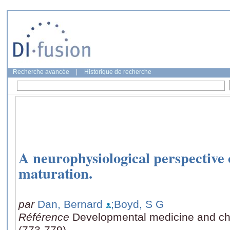
Recherche avancée
|
Historique de recherche
A neurophysiological perspective 
maturation.
par
Dan, Bernard
;Boyd, S G
Référence
Developmental medicine and chi
(773-779)