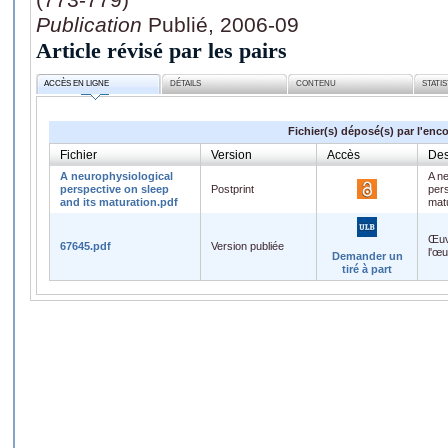
Publication
Publié, 2006-09
Article révisé par les pairs
ACCÈS EN LIGNE
DÉTAILS
CONTENU
STATI
Fichier(s) déposé(s) par l'enc
Fichier
Version
Accès
Des
A neurophysiological
A ne
perspective on sleep
Postprint
pers
and its maturation.pdf
mat
Œuv
67645.pdf
Version publiée
l'œ
Demander un
tiré à part