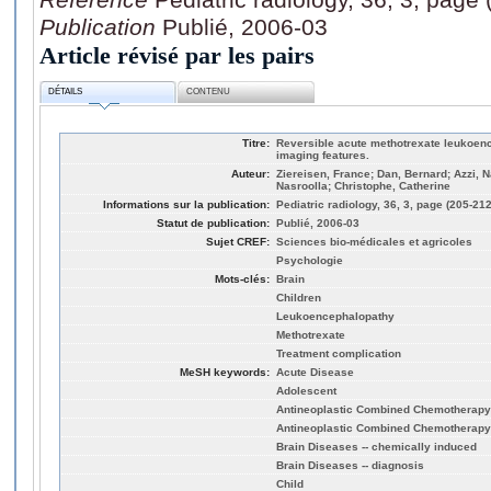
Publication
Publié, 2006-03
Article révisé par les pairs
DÉTAILS
CONTENU
Titre:
Reversible acute methotrexate leukoenc
imaging features.
Auteur:
Ziereisen, France; Dan, Bernard; Azzi, N
Nasroolla; Christophe, Catherine
Informations sur la publication:
Pediatric radiology, 36, 3, page (205-212
Statut de publication:
Publié, 2006-03
Sujet CREF:
Sciences bio-médicales et agricoles
Psychologie
Mots-clés:
Brain
Children
Leukoencephalopathy
Methotrexate
Treatment complication
MeSH keywords:
Acute Disease
Adolescent
Antineoplastic Combined Chemotherapy P
Antineoplastic Combined Chemotherapy P
Brain Diseases -- chemically induced
Brain Diseases -- diagnosis
Child