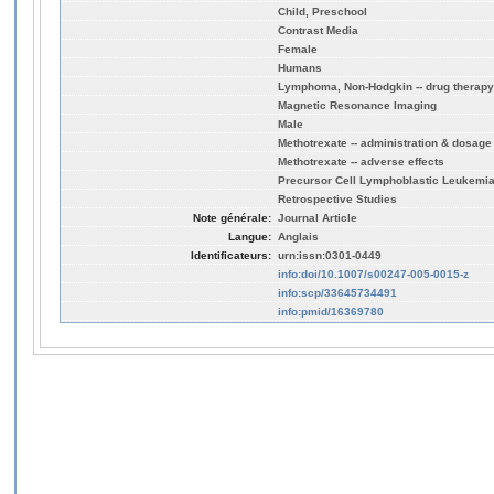
Child, Preschool
Contrast Media
Female
Humans
Lymphoma, Non-Hodgkin -- drug therapy
Magnetic Resonance Imaging
Male
Methotrexate -- administration & dosage
Methotrexate -- adverse effects
Precursor Cell Lymphoblastic Leukemia
Retrospective Studies
Note générale:
Journal Article
Langue:
Anglais
Identificateurs:
urn:issn:0301-0449
info:doi/10.1007/s00247-005-0015-z
info:scp/33645734491
info:pmid/16369780