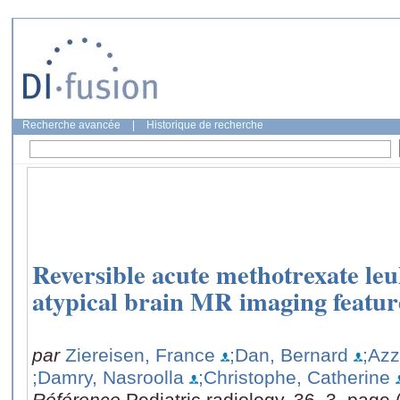
Recherche avancée
|
Historique de recherche
Reversible acute methotrexate le
atypical brain MR imaging featur
par
Ziereisen, France
;Dan, Bernard
;Azz
;Damry, Nasroolla
;Christophe, Catherine
Référence
Pediatric radiology, 36, 3, page