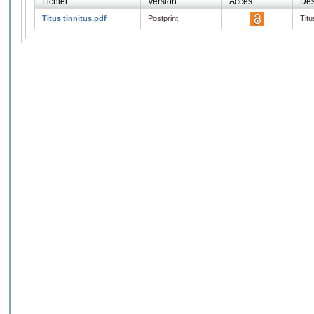
Fichier
Version
Accès
Des
Titus tinnitus.pdf
Postprint
Titu