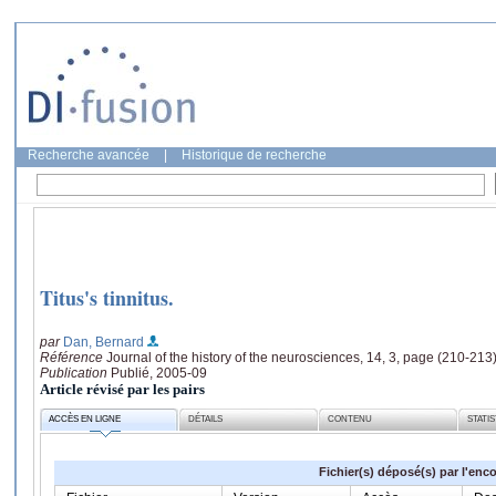
Recherche avancée
|
Historique de recherche
Titus's tinnitus.
par
Dan, Bernard
Référence
Journal of the history of the neurosciences, 14, 3, page (210-213
Publication
Publié, 2005-09
Article révisé par les pairs
ACCÈS EN LIGNE
DÉTAILS
CONTENU
STATI
Fichier(s) déposé(s) par l'enc