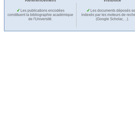
Référencement
Visibilité
Les publications encodées
Les documents déposés so
constituent la bibliographie académique
indexés par les moteurs de rech
de l'Université.
(Google Scholar,…).