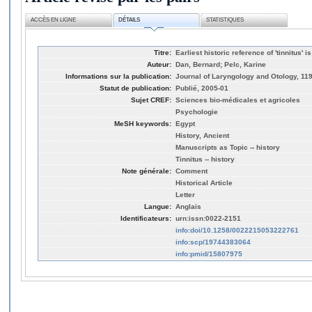
ACCÈS EN LIGNE
DÉTAILS
STATISTIQUES
Titre:
Earliest historic reference of 'tinnitus' i
Auteur:
Dan, Bernard; Pelc, Karine
Informations sur la publication:
Journal of Laryngology and Otology, 119
Statut de publication:
Publié, 2005-01
Sujet CREF:
Sciences bio-médicales et agricoles
Psychologie
MeSH keywords:
Egypt
History, Ancient
Manuscripts as Topic -- history
Tinnitus -- history
Note générale:
Comment
Historical Article
Letter
Langue:
Anglais
Identificateurs:
urn:issn:0022-2151
info:doi/10.1258/0022215053222761
info:scp/19744383064
info:pmid/15807975