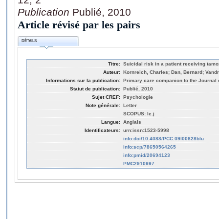
Publication
Publié, 2010
Article révisé par les pairs
DÉTAILS
Titre:
Suicidal risk in a patient receiving tamo
Auteur:
Kornreich, Charles; Dan, Bernard; Vandr
Informations sur la publication:
Primary care companion to the Journal of
Statut de publication:
Publié, 2010
Sujet CREF:
Psychologie
Note générale:
Letter
SCOPUS: le.j
Langue:
Anglais
Identificateurs:
urn:issn:1523-5998
info:doi/10.4088/PCC.09l00828blu
info:scp/78650564265
info:pmid/20694123
PMC2910997