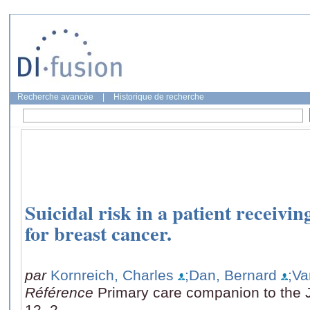
Recherche avancée
|
Historique de recherche
Suicidal risk in a patient receivi
for breast cancer.
par
Kornreich, Charles
;Dan, Bernard
;Va
Référence
Primary care companion to the Jo
12, 2