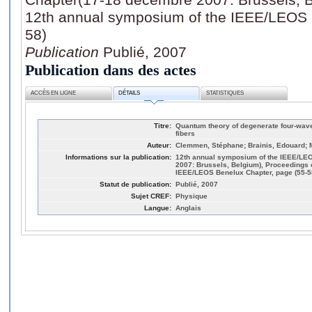
12th annual symposium of the IEEE/LEOS 
58)
Publication
Publié, 2007
Publication dans des actes
ACCÈS EN LIGNE
DÉTAILS
STATISTIQUES
Titre:
Quantum theory of degenerate four-wav
fibers
Auteur:
Clemmen, Stéphane; Brainis, Edouard; 
Informations sur la publication:
12th annual symposium of the IEEE/LE
2007: Brussels, Belgium), Proceedings 
IEEE/LEOS Benelux Chapter, page (55-5
Statut de publication:
Publié, 2007
Sujet CREF:
Physique
Langue:
Anglais