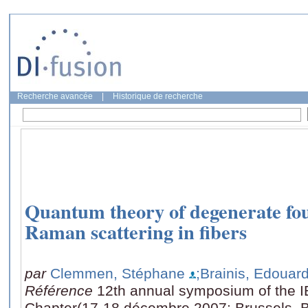
Recherche avancée
|
Historique de recherche
Quantum theory of degenerate fo
Raman scattering in fibers
par
Clemmen, Stéphane
;Brainis, Edouar
Référence
12th annual symposium of the
Chapter(17-18 décembre 2007: Brussels, B