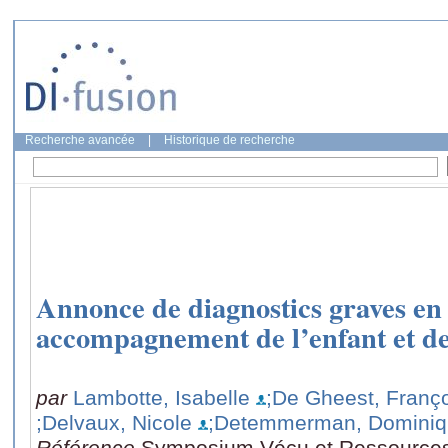
Recherche avancée
|
Historique de recherche
Annonce de diagnostics graves en 
accompagnement de l’enfant et de
par
Lambotte, Isabelle
;De Gheest, Franç
;Delvaux, Nicole
;Detemmerman, Domini
Référence
Symposium Vécu et Ressources 