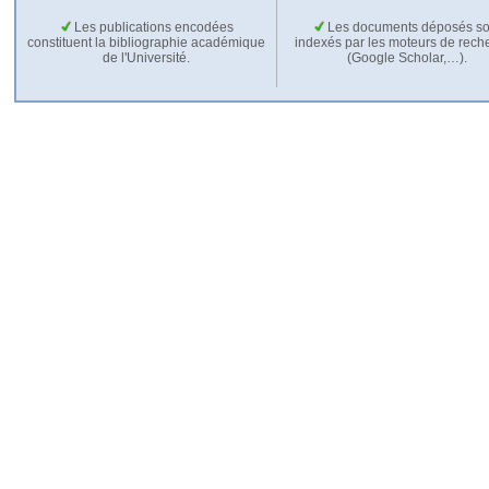
Les publications encodées
Les documents déposés so
constituent la bibliographie académique
indexés par les moteurs de rech
de l'Université.
(Google Scholar,…).