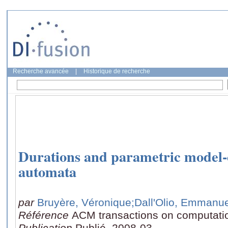
Recherche avancée
|
Historique de recherche
Durations and parametric model-
automata
par
Bruyère, Véronique
;Dall'Olio, Emmanue
Référence
ACM transactions on computation
Publication
Publié, 2008-03