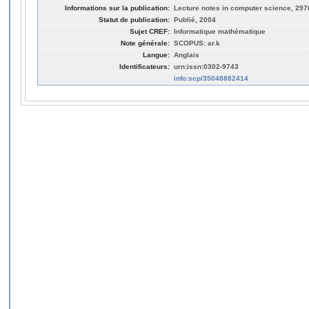
Informations sur la publication:
Lecture notes in computer science, 297
Statut de publication:
Publié, 2004
Sujet CREF:
Informatique mathématique
Note générale:
SCOPUS: ar.k
Langue:
Anglais
Identificateurs:
urn:issn:0302-9743
info:scp/35048882414