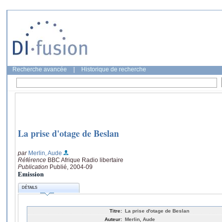
Recherche avancée
|
Historique de recherche
La prise d'otage de Beslan
par
Merlin, Aude
Référence
BBC Afrique Radio libertaire
Publication
Publié, 2004-09
Emission
DÉTAILS
Titre:
La prise d'otage de Beslan
Auteur:
Merlin, Aude