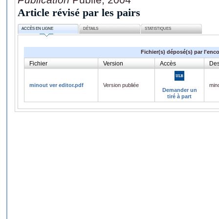
Article révisé par les pairs
ACCÈS EN LIGNE
DÉTAILS
STATISTIQUES
Fichier(s) déposé(s) par l'enc
Fichier
Version
Accès
Des
minout ver editor.pdf
Version publiée
mino
Demander un
tiré à part