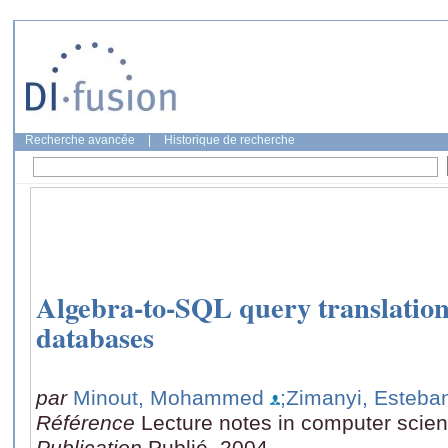
Recherche avancée
|
Historique de recherche
Algebra-to-SQL query translation
databases
par
Minout, Mohammed
;Zimanyi, Esteba
Référence
Lecture notes in computer scie
Publication
Publié, 2004