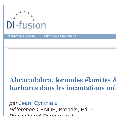
Recherche avancée
|
Historique de recherche
Abracadabra, formules élamites 
barbares dans les incantations m
par
Jean, Cynthia
Référence
CENOB, Brepols, Ed. 1
Publication
A Paraître, s.d.