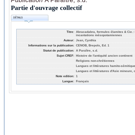
Partie d'ouvrage collectif
DÉTAILS
Titre:
Abracadabra, formules élamites & Cie.:
incantations mésopotamiennes
Auteur:
Jean, Cynthia
Informations sur la publication:
CENOB, Brepols, Ed. 1
Statut de publication:
A Paraître, s.d.
Sujet CREF:
Histoire de l'antiquité ancien continent
Religions non-chrétiennes
Langues et littératures hamito-sémitiqu
Langues et littératures d'Asie mineure
Note edition:
1
Langue:
Français