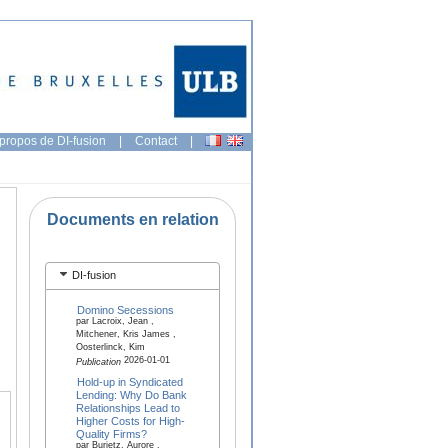
propos de DI-fusion
|
Contact
|
Documents en relation
DI-fusion
Domino Secessions
par Lacroix, Jean ,
Mitchener, Kris James ,
Oosterlinck, Kim
2026-01-01
Publication
Hold-up in Syndicated
Lending: Why Do Bank
Relationships Lead to
Higher Costs for High-
Quality Firms?
par Burietz, Aurore ,