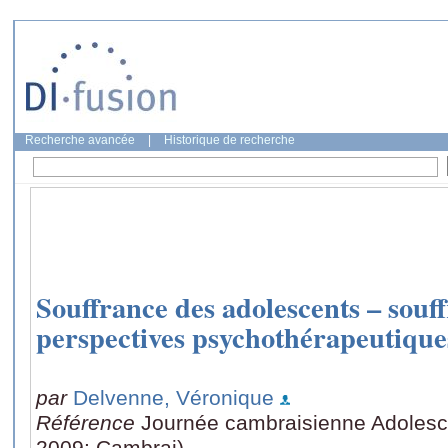
Recherche avancée
|
Historique de recherche
Souffrance des adolescents – souf
perspectives psychothérapeutique
par
Delvenne, Véronique
Référence
Journée cambraisienne Adolescen
2009: Cambrai)