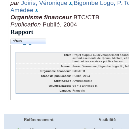
par
Joiris, Véronique
;Bigombe Logo, P.
;T
Amédée
Organisme financeur
BTC/CTB
Publication
Publié, 2004
Rapport
DÉTAILS
Titre:
Projet d’appui au développement écono
arrondissements de Djoum, Mintom, et O
bantu et les services publics locaux
Auteur:
Joiris, Véronique; Bigombe Logo, P.; 
Organisme financeur:
BTC/CTB
Statut de publication:
Publié, 2004
Sujet CREF:
Anthropologie
Volumes/pages:
64 + 3 annexes p.
Langue:
Français
Référencement
Visibilité