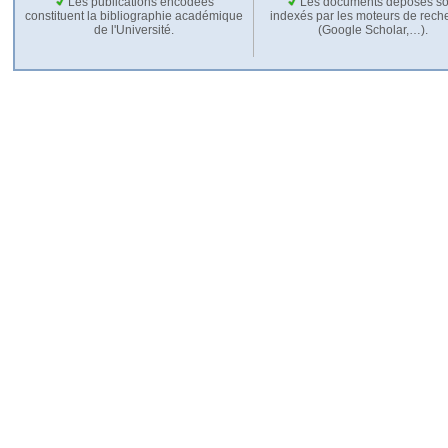
Les publications encodées
Les documents déposés so
constituent la bibliographie académique
indexés par les moteurs de rech
de l'Université.
(Google Scholar,…).