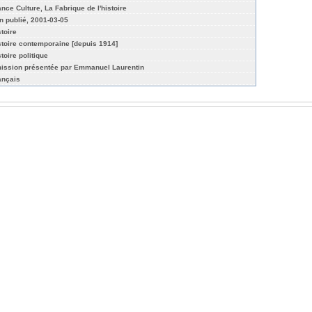
ance Culture, La Fabrique de l'histoire
n publié, 2001-03-05
stoire
stoire contemporaine [depuis 1914]
toire politique
ission présentée par Emmanuel Laurentin
ançais