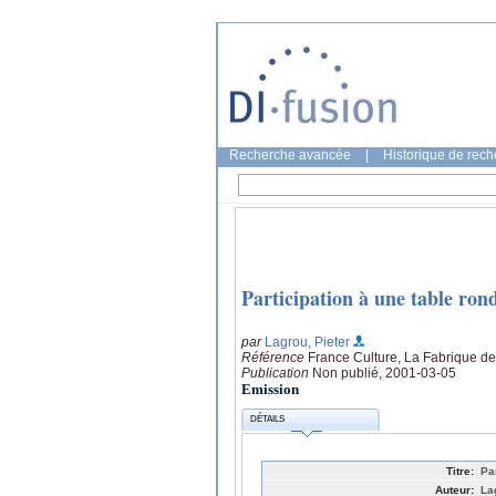
Recherche avancée
|
Historique de rec
Participation à une table ron
par
Lagrou, Pieter
Référence
France Culture, La Fabrique de 
Publication
Non publié, 2001-03-05
Emission
DÉTAILS
Titre:
Pa
Auteur:
La