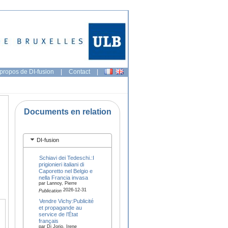
propos de DI-fusion
|
Contact
|
Documents en relation
DI-fusion
Schiavi dei Tedeschi.:I
prigionieri italiani di
Caporetto nel Belgio e
nella Francia invasa
par Lannoy, Pierre
2026-12-31
Publication
Vendre Vichy:Publicité
et propagande au
service de l’État
français
par Di Jorio, Irene