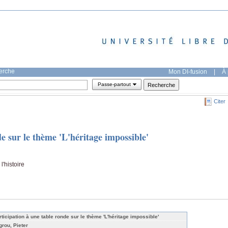
herche
Mon DI-fusion
|
À 
Passe-partout
Citer
de sur le thème 'L'héritage impossible'
l'histoire
rticipation à une table ronde sur le thème 'L'héritage impossible'
grou, Pieter