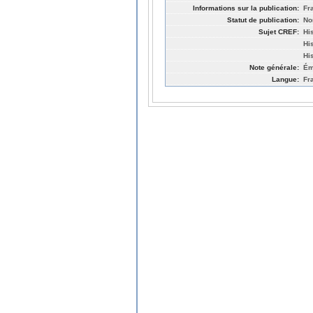
Informations sur la publication:
Fr
Statut de publication:
No
Sujet CREF:
Hi
Hi
His
Note générale:
Ém
Langue:
Fr