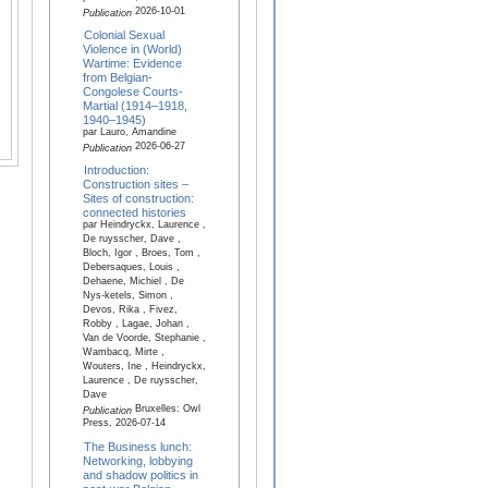
2026-10-01
Publication
Colonial Sexual
Violence in (World)
Wartime: Evidence
from Belgian-
Congolese Courts-
Martial (1914–1918,
1940–1945)
par Lauro, Amandine
2026-06-27
Publication
Introduction:
Construction sites –
Sites of construction:
connected histories
par Heindryckx, Laurence ,
De ruysscher, Dave ,
Bloch, Igor , Broes, Tom ,
Debersaques, Louis ,
Dehaene, Michiel , De
Nys-ketels, Simon ,
Devos, Rika , Fivez,
Robby , Lagae, Johan ,
Van de Voorde, Stephanie ,
Wambacq, Mirte ,
Wouters, Ine , Heindryckx,
Laurence , De ruysscher,
Dave
Bruxelles: Owl
Publication
Press, 2026-07-14
The Business lunch:
Networking, lobbying
and shadow politics in