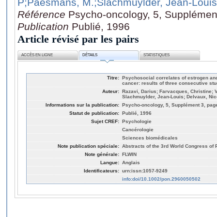
P
;Paesmans, M.
;Slachmuylder, Jean-Louis
Référence
Psycho-oncology, 5, Supplément
Publication
Publié, 1996
Article révisé par les pairs
ACCÈS EN LIGNE
DÉTAILS
STATISTIQUES
Titre:
Psychosocial correlates of estrogen an
cancer: results of three consecutive st
Auteur:
Razavi, Darius; Farvacques, Christine; V
Slachmuylder, Jean-Louis; Delvaux, Nic
Informations sur la publication:
Psycho-oncology, 5, Supplément 3, page
Statut de publication:
Publié, 1996
Sujet CREF:
Psychologie
Cancérologie
Sciences biomédicales
Note publication spéciale:
Abstracts of the 3rd World Congress o
Note générale:
FLWIN
Langue:
Anglais
Identificateurs:
urn:issn:1057-9249
info:doi/10.1002/pon.2960050502