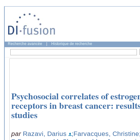
Recherche avancée
|
Historique de recherche
Psychosocial correlates of estrog
receptors in breast cancer: result
studies
par
Razavi, Darius
;Farvacques, Christine