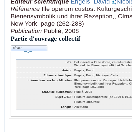
Editeur scientifique
Engels, David
;Nicol
Référence
Ille operum custos. Kulturgeschi
Bienensymbolik und ihrer Rezeption,, Olms
New York, page (262-288)
Publication
Publié, 2008
Partie d'ouvrage collectif
DÉTAILS
Titre:
Bel insecte à l’aile dorée, veux-tu re
Wandel der Bienensymbolik bei Napoleon
Auteur:
Engels, David
Editeur scientifique:
Engels, David; Nicolaye, Carla
Informations sur la publication:
Ille operum custos. Kulturgeschichtlich
Bienensymbolik und ihrer Rezeption,, O
York, page (262-288)
Statut de publication:
Publié, 2008
Sujet CREF:
Histoire contemporaine [de 1800 a 1914
Histoire culturelle
Langue:
Allemand