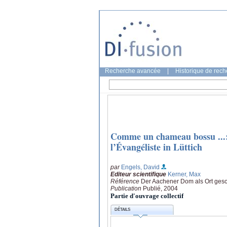
Recherche avancée
|
Historique de rec
Comme un chameau bossu ...:
l’Évangéliste in Lüttich
par
Engels, David
Editeur scientifique
Kerner, Max
Référence
Der Aachener Dom als Ort gesch
Publication
Publié, 2004
Partie d'ouvrage collectif
DÉTAILS