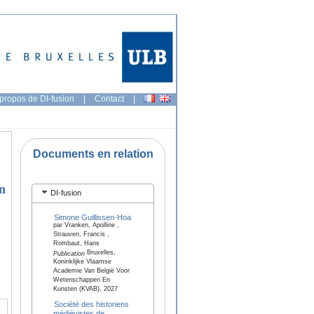
propos de DI-fusion
|
Contact
|
Documents en relation
n
DI-fusion
Simone Guillissen-Hoa
par Vranken, Apolline ,
Strauven, Francis ,
Rombaut, Hans
Bruxelles,
Publication
Koninklijke Vlaamse
Academie Van België Voor
Wetenschappen En
Kunsten (KVAB), 2027
Société des historiens
médiévistes de