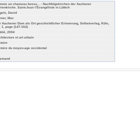
mme un chameau bossu ...: Nachfolgekirchen der Aachener
rienkirche. Saint-Jean l’Évangéliste in Lüttich
gels, David
rner, Max
r Aachener Dom als Ort geschichtlicher Erinnerung, Selbstverlag, Köln,
. 1, page (147-164)
blié, 2004
chitecture et art urbain
stoire
stoire du moyen-age occidental
lemand