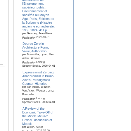
l'Enseignement
supérieur public,
Environnement et
sociétés au Moyen
Âge, Paris, Editions de
la Sorbonne (Histoire
ancienne et médiévale,
196), 2024, 411 p.
par Devroey, Jean-Pierre
2026-10-01
Publication
Degree Zero in
Architecture:Form,
Value, Authorship
par Bourouiba, Lyna , Van
Acker, Wouter
Leipzig,
Publication
Spector Books, 2026-04-01
Expressionist Zeroing.
Anachronism in Bruno
Zevi’s Paradigmatic
Counter-Histories
par Van Acker, Wouter ,
Van Acker, Wouter , Lyna,
Bourouiba
Leipzig,
Publication
Spector Books, 2026-04-01
A Review of the
Economic Take-Off of
the Middle Meuse:
Critical Discussion of
Models
par Wilkin, Alexis