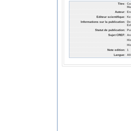
Titre:
Co
Ma
Auteur:
En
Editeur scientifique:
Ke
Informations sur la publication:
De
Ed
Statut de publication:
Pu
Sujet CREF:
Ar
Hi
Hi
Note edition:
1
Langue:
Al