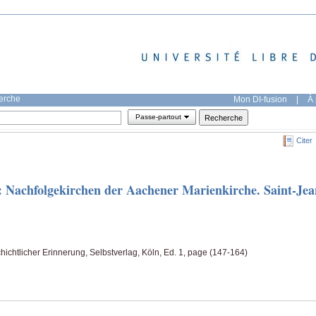
herche
Mon DI-fusion
|
À 
Passe-partout
Citer
 Nachfolgekirchen der Aachener Marienkirche. Saint-Jea
ichtlicher Erinnerung, Selbstverlag, Köln, Ed. 1, page (147-164)