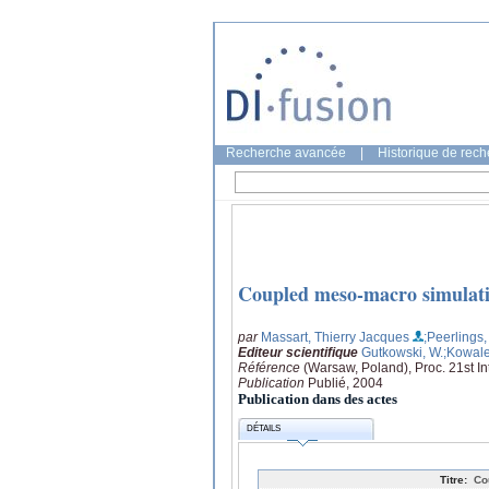
Recherche avancée
|
Historique de rec
Coupled meso-macro simulati
par
Massart, Thierry Jacques
;Peerlings,
Editeur scientifique
Gutkowski, W.
;Kowale
Référence
(Warsaw, Poland), Proc. 21st I
Publication
Publié, 2004
Publication dans des actes
DÉTAILS
Titre:
Co