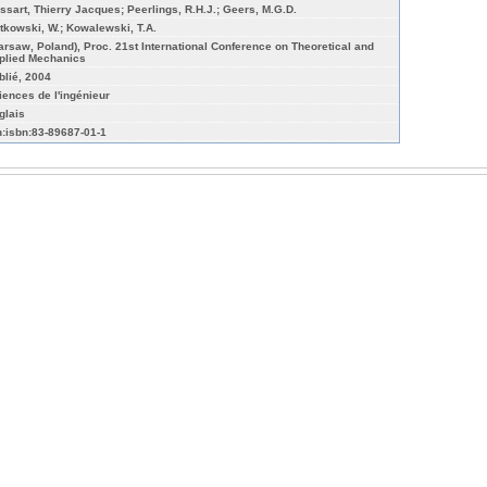
ssart, Thierry Jacques; Peerlings, R.H.J.; Geers, M.G.D.
tkowski, W.; Kowalewski, T.A.
arsaw, Poland), Proc. 21st International Conference on Theoretical and
plied Mechanics
blié, 2004
iences de l'ingénieur
glais
n:isbn:83-89687-01-1