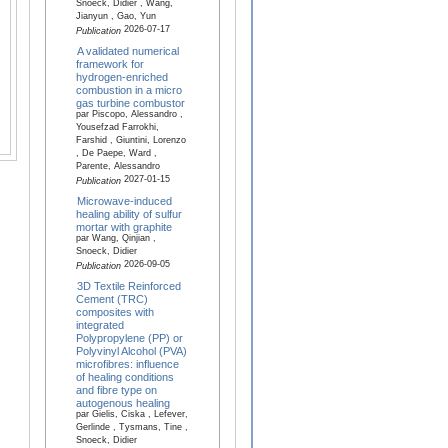
Snoeck, Didier , Wang,
Jianyun , Gao, Yun
2026-07-17
Publication
A validated numerical
framework for
hydrogen-enriched
combustion in a micro
gas turbine combustor
par Piscopo, Alessandro ,
Yousefzad Farrokhi,
Farshid , Giuntini, Lorenzo
, De Paepe, Ward ,
Parente, Alessandro
2027-01-15
Publication
Microwave-induced
healing ability of sulfur
mortar with graphite
par Wang, Qinjian ,
Snoeck, Didier
2026-09-05
Publication
3D Textile Reinforced
Cement (TRC)
composites with
integrated
Polypropylene (PP) or
Polyvinyl Alcohol (PVA)
microfibres: influence
of healing conditions
and fibre type on
autogenous healing
par Gielis, Ciska , Lefever,
Gerlinde , Tysmans, Tine ,
Snoeck, Didier