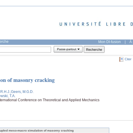
herche
Mon DI-fusion
|
À 
Passe-partout
Citer
on of masonry cracking
 R.H.J.
;Geers, M.G.D.
wski, T.A.
nternational Conference on Theoretical and Applied Mechanics
upled meso-macro simulation of masonry cracking