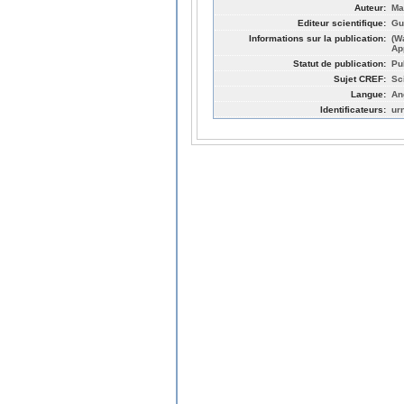
Auteur:
Ma
Editeur scientifique:
Gu
Informations sur la publication:
(W
Ap
Statut de publication:
Pu
Sujet CREF:
Sc
Langue:
An
Identificateurs:
ur