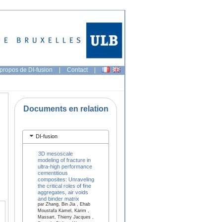
propos de DI-fusion
|
Contact
|
Documents en relation
DI-fusion
3D mesoscale
modeling of fracture in
ultra-high performance
cementitious
composites: Unraveling
the critical roles of fine
aggregates, air voids
and binder matrix
par Zhang, Bin Jia , Ehab
Moustafa Kamel, Karim ,
Massart, Thierry Jacques ,