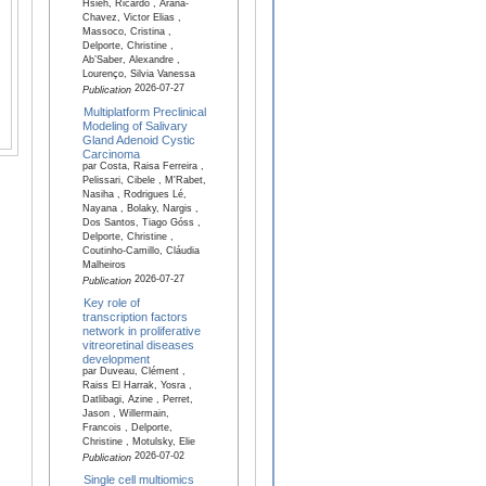
Hsieh, Ricardo , Arana-
Chavez, Victor Elias ,
Massoco, Cristina ,
Delporte, Christine ,
Ab’Saber, Alexandre ,
Lourenço, Silvia Vanessa
2026-07-27
Publication
Multiplatform Preclinical
Modeling of Salivary
Gland Adenoid Cystic
Carcinoma
par Costa, Raisa Ferreira ,
Pelissari, Cibele , M'Rabet,
Nasiha , Rodrigues Lé,
Nayana , Bolaky, Nargis ,
Dos Santos, Tiago Góss ,
Delporte, Christine ,
Coutinho-Camillo, Cláudia
Malheiros
2026-07-27
Publication
Key role of
transcription factors
network in proliferative
vitreoretinal diseases
development
par Duveau, Clément ,
Raiss El Harrak, Yosra ,
Datlibagi, Azine , Perret,
Jason , Willermain,
Francois , Delporte,
Christine , Motulsky, Elie
2026-07-02
Publication
Single cell multiomics