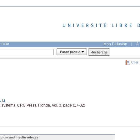
herche
Mon DI-fusion
|
À 
Passe-partout
Citer
A.M.
al systems, CRC Press, Florida, Vol. 3, page (17-32)
lcium and insulin release