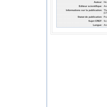
Auteur:
He
Editeur scientifique:
Ang
Informations sur la publication:
Th
(1
Statut de publication:
Pu
Sujet CREF:
Sc
Langue:
An