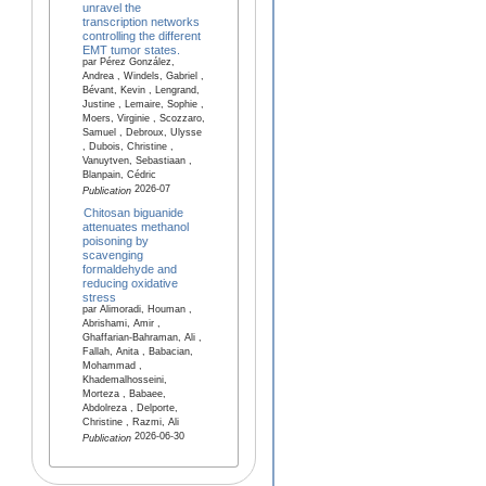
unravel the
transcription networks
controlling the different
EMT tumor states.
par Pérez González,
Andrea , Windels, Gabriel ,
Bévant, Kevin , Lengrand,
Justine , Lemaire, Sophie ,
Moers, Virginie , Scozzaro,
Samuel , Debroux, Ulysse
, Dubois, Christine ,
Vanuytven, Sebastiaan ,
Blanpain, Cédric
2026-07
Publication
Chitosan biguanide
attenuates methanol
poisoning by
scavenging
formaldehyde and
reducing oxidative
stress
par Alimoradi, Houman ,
Abrishami, Amir ,
Ghaffarian-Bahraman, Ali ,
Fallah, Anita , Babacian,
Mohammad ,
Khademalhosseini,
Morteza , Babaee,
Abdolreza , Delporte,
Christine , Razmi, Ali
2026-06-30
Publication