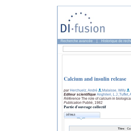
Recherche avancée
|
Historique de rec
Calcium and insulin release
par
Herchuelz, André
;Malaisse, Willy
Editeur scientifique
Anghileri, L.J.
;Tuffet, 
Référence
The role of calcium in biologic
Publication
Publié, 1982
Partie d'ouvrage collectif
DÉTAILS
Titre:
Ca