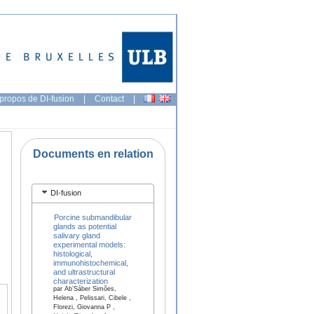
propos de DI-fusion
|
Contact
|
Documents en relation
DI-fusion
Porcine submandibular
glands as potential
salivary gland
experimental models:
histological,
immunohistochemical,
and ultrastructural
characterization
par Ab’Sáber Simões,
Helena , Pelissari, Cibele ,
Florezi, Giovanna P ,