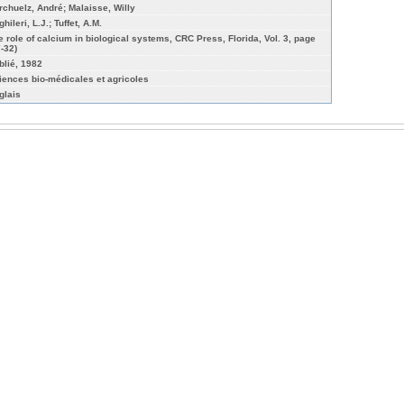
rchuelz, André; Malaisse, Willy
hileri, L.J.; Tuffet, A.M.
e role of calcium in biological systems, CRC Press, Florida, Vol. 3, page
7-32)
blié, 1982
iences bio-médicales et agricoles
glais