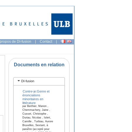
propos de DI-fusion
|
Contact
|
Documents en relation
DI-fusion
Contre-je:Genre et
énonciations
minoritaires en
littérature
par Berthier, Manon ,
Chemmachery, Jaine ,
Cusset, Christophe ,
Duriau, Nicolas , Islert,
Camille , Turbiau, Aurore
Bruxelles, Sextant, à
paraître (accepté pour