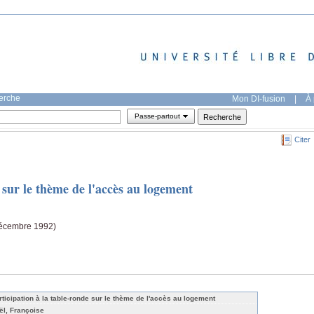
herche
Mon DI-fusion
|
À 
Passe-partout
Citer
 sur le thème de l'accès au logement
décembre 1992)
rticipation à la table-ronde sur le thème de l'accès au logement
ël, Françoise