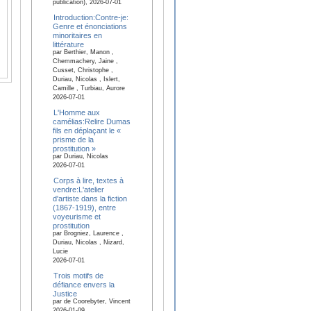
publication), 2026-07-01
Introduction:Contre-je:
Genre et énonciations
minoritaires en
littérature
par Berthier, Manon ,
Chemmachery, Jaine ,
Cusset, Christophe ,
Duriau, Nicolas , Islert,
Camille , Turbiau, Aurore
2026-07-01
L'Homme aux
camélias:Relire Dumas
fils en déplaçant le «
prisme de la
prostitution »
par Duriau, Nicolas
2026-07-01
Corps à lire, textes à
vendre:L'atelier
d'artiste dans la fiction
(1867-1919), entre
voyeurisme et
prostitution
par Brogniez, Laurence ,
Duriau, Nicolas , Nizard,
Lucie
2026-07-01
Trois motifs de
défiance envers la
Justice
par de Coorebyter, Vincent