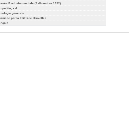
urnée Exclusion sociale (2 décembre 1992)
n publié, s.d.
ciologie générale
ganisée par la FGTB de Bruxelles
ançais