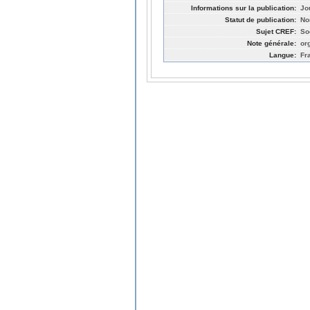
Informations sur la publication:
Jo
Statut de publication:
No
Sujet CREF:
So
Note générale:
or
Langue:
Fr