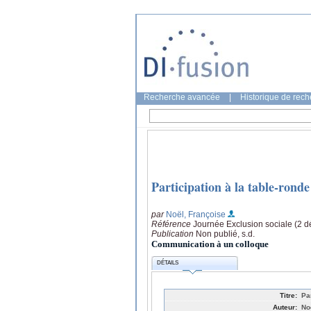
Recherche avancée
|
Historique de rec
Participation à la table-ronde
par
Noël, Françoise
Référence
Journée Exclusion sociale (2 
Publication
Non publié, s.d.
Communication à un colloque
DÉTAILS
Titre:
Pa
Auteur:
No