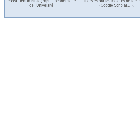
constituent la bibliographie académique
indexés par les moteurs de rech
de l'Université.
(Google Scholar,…).