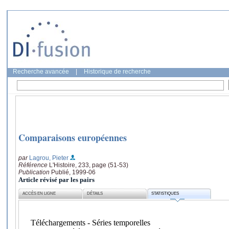
Recherche avancée
|
Historique de recherche
Comparaisons européennes
par
Lagrou, Pieter
Référence
L'Histoire, 233, page (51-53)
Publication
Publié, 1999-06
Article révisé par les pairs
ACCÈS EN LIGNE
DÉTAILS
STATISTIQUES