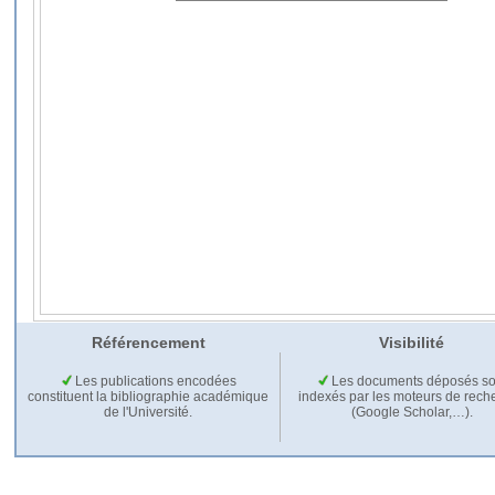
Référencement
Visibilité
Les publications encodées
Les documents déposés so
constituent la bibliographie académique
indexés par les moteurs de rech
de l'Université.
(Google Scholar,…).