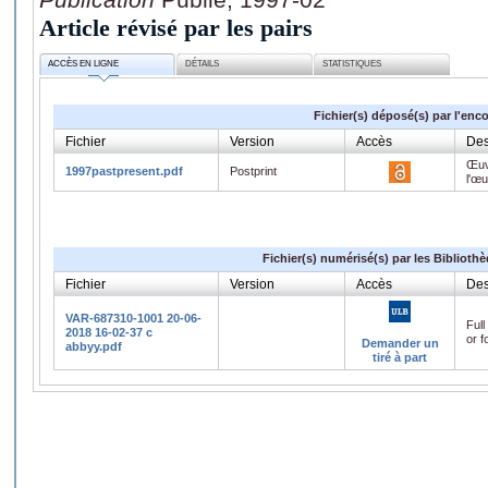
Article révisé par les pairs
ACCÈS EN LIGNE
DÉTAILS
STATISTIQUES
Fichier(s) déposé(s) par l'enc
Fichier
Version
Accès
Des
Œuv
1997pastpresent.pdf
Postprint
l'œ
Fichier(s) numérisé(s) par les Biblioth
Fichier
Version
Accès
Des
VAR-687310-1001 20-06-
Full
2018 16-02-37 c
or f
Demander un
abbyy.pdf
tiré à part