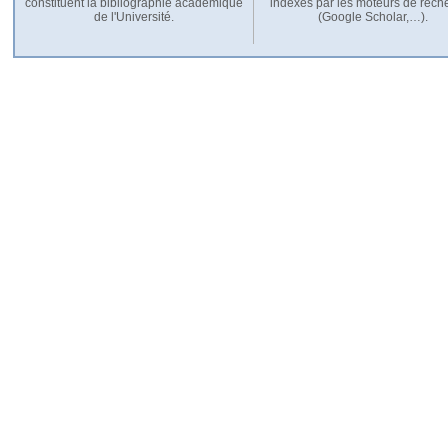
constituent la bibliographie académique
indexés par les moteurs de rech
de l'Université.
(Google Scholar,…).