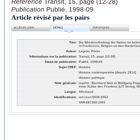
Référence
Transit, 15, page (12-28)
Publication
Publié, 1998-09
Article révisé par les pairs
ACCÈS EN LIGNE
DÉTAILS
STATISTIQUES
Titre:
Die Wiedererfindung der Nation im befre
in Frankreich, Belgien un den Niederla
Auteur:
Lagrou, Pieter
Informations sur la publication:
Transit, 15, page (12-28)
Statut de publication:
Publié, 1998-09
Sujet CREF:
Histoire
Histoire contemporaine [depuis 1914]
Histoire politique
Note générale:
reprint : Bernhard Nolz et Wolfgang Pop
einer Kultur des Friedens (LIT Verlag, M
Langue:
Allemand
Identificateurs:
urn:issn:0938-2062
VAR-687360-1001