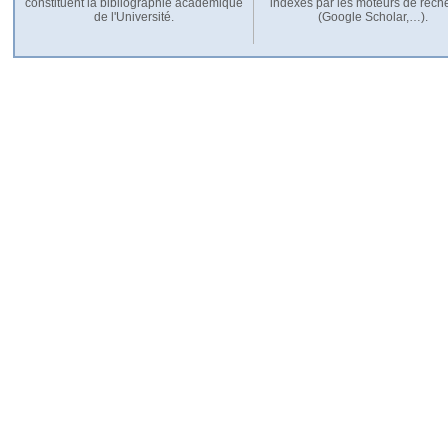
constituent la bibliographie académique
indexés par les moteurs de rech
de l'Université.
(Google Scholar,…).