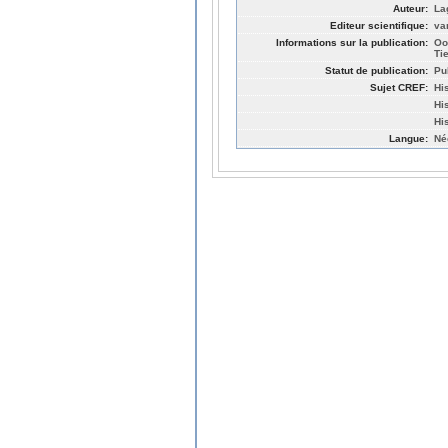
Auteur:
La
Editeur scientifique:
va
Informations sur la publication:
Oo
Ti
Statut de publication:
Pu
Sujet CREF:
Hi
Hi
His
Langue:
Né