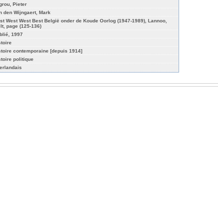
grou, Pieter
n den Wijngaert, Mark
st West West Best België onder de Koude Oorlog (1947-1989), Lannoo,
elt, page (125-136)
blié, 1997
stoire
stoire contemporaine [depuis 1914]
toire politique
erlandais