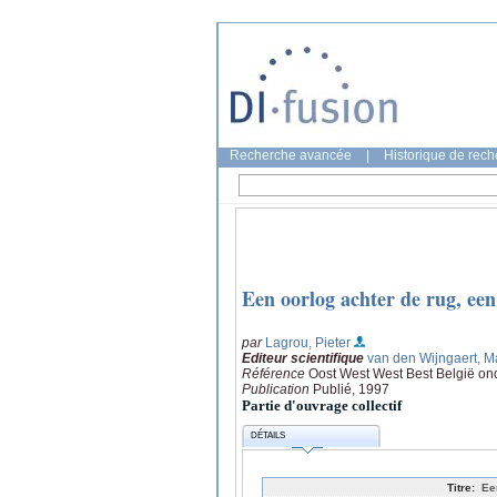
Recherche avancée
|
Historique de rec
Een oorlog achter de rug, een
par
Lagrou, Pieter
Editeur scientifique
van den Wijngaert, M
Référence
Oost West West Best België on
Publication
Publié, 1997
Partie d'ouvrage collectif
DÉTAILS
Titre:
Ee