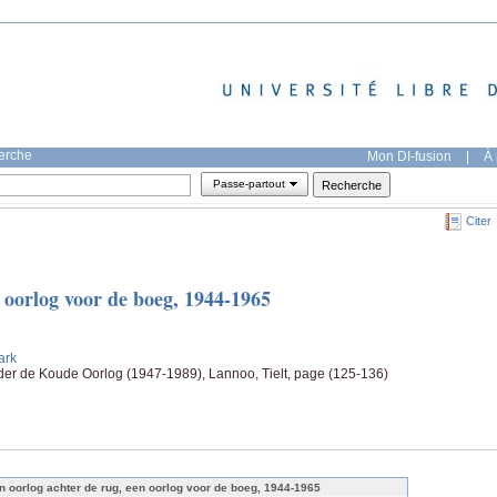
herche
Mon DI-fusion
|
À 
Passe-partout
Citer
 oorlog voor de boeg, 1944-1965
ark
der de Koude Oorlog (1947-1989), Lannoo, Tielt, page (125-136)
n oorlog achter de rug, een oorlog voor de boeg, 1944-1965