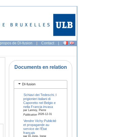
propos de DI-fusion
|
Contact
|
Documents en relation
DI-fusion
Schiavi dei Tedeschi.:I
prigionieri italiani di
Caporetto nel Belgio e
nella Francia invasa
par Lannoy, Pierre
2026-12-31
Publication
Vendre Vichy:Publicité
et propagande au
service de l’État
français
par Di Jorio, Irene