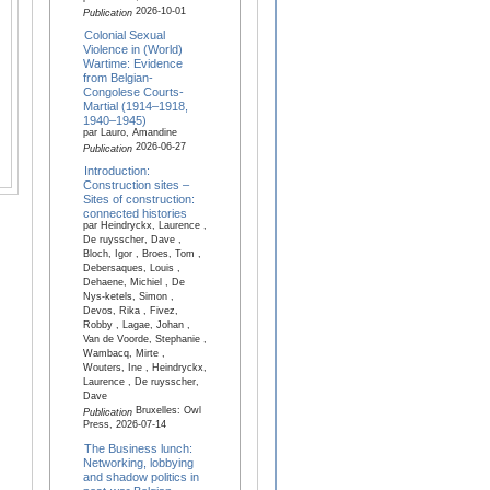
2026-10-01
Publication
Colonial Sexual
Violence in (World)
Wartime: Evidence
from Belgian-
Congolese Courts-
Martial (1914–1918,
1940–1945)
par Lauro, Amandine
2026-06-27
Publication
Introduction:
Construction sites –
Sites of construction:
connected histories
par Heindryckx, Laurence ,
De ruysscher, Dave ,
Bloch, Igor , Broes, Tom ,
Debersaques, Louis ,
Dehaene, Michiel , De
Nys-ketels, Simon ,
Devos, Rika , Fivez,
Robby , Lagae, Johan ,
Van de Voorde, Stephanie ,
Wambacq, Mirte ,
Wouters, Ine , Heindryckx,
Laurence , De ruysscher,
Dave
Bruxelles: Owl
Publication
Press, 2026-07-14
The Business lunch:
Networking, lobbying
and shadow politics in