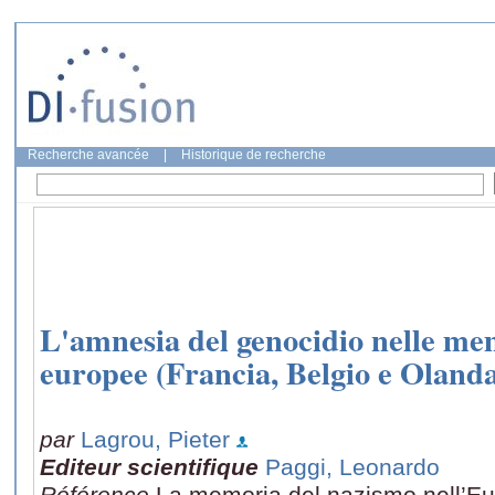
Recherche avancée
|
Historique de recherche
L'amnesia del genocidio nelle me
europee (Francia, Belgio e Oland
par
Lagrou, Pieter
Editeur scientifique
Paggi, Leonardo
Référence
La memoria del nazismo nell’Eur