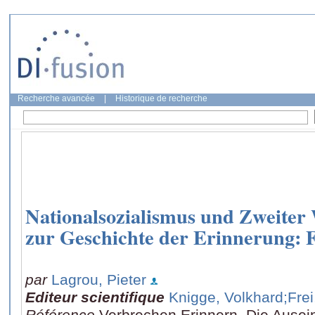
Recherche avancée
|
Historique de recherche
Nationalsozialismus und Zweiter 
zur Geschichte der Erinnerung: 
par
Lagrou, Pieter
Editeur scientifique
Knigge, Volkhard
;Frei
Référence
Verbrechen Erinnern. Die Ausei