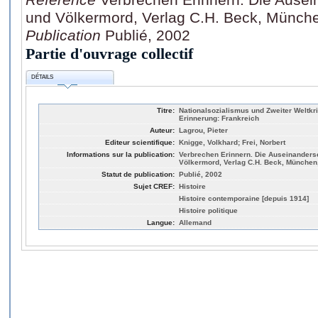
und Völkermord, Verlag C.H. Beck, Münche
Publication
Publié, 2002
Partie d'ouvrage collectif
DÉTAILS
Titre:
Nationalsozialismus und Zweiter Weltkri
Erinnerung: Frankreich
Auteur:
Lagrou, Pieter
Editeur scientifique:
Knigge, Volkhard; Frei, Norbert
Informations sur la publication:
Verbrechen Erinnern. Die Auseinanders
Völkermord, Verlag C.H. Beck, München,
Statut de publication:
Publié, 2002
Sujet CREF:
Histoire
Histoire contemporaine [depuis 1914]
Histoire politique
Langue:
Allemand