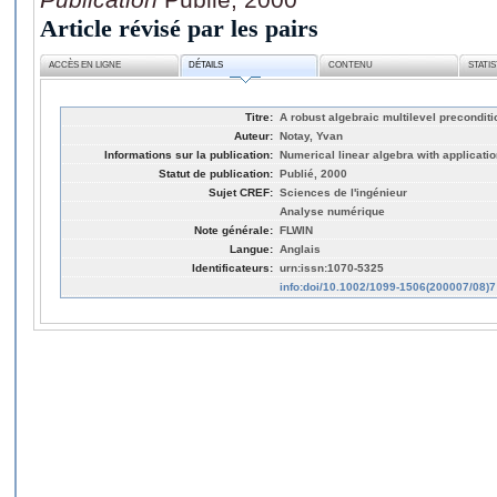
Article révisé par les pairs
ACCÈS EN LIGNE
DÉTAILS
CONTENU
STATI
Titre:
A robust algebraic multilevel precondit
Auteur:
Notay, Yvan
Informations sur la publication:
Numerical linear algebra with applicatio
Statut de publication:
Publié, 2000
Sujet CREF:
Sciences de l'ingénieur
Analyse numérique
Note générale:
FLWIN
Langue:
Anglais
Identificateurs:
urn:issn:1070-5325
info:doi/10.1002/1099-1506(200007/08)