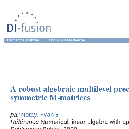
Recherche avancée
|
Historique de recherche
A robust algebraic multilevel pre
symmetric M-matrices
par
Notay, Yvan
Référence
Numerical linear algebra with ap
Publication
Publié, 2000