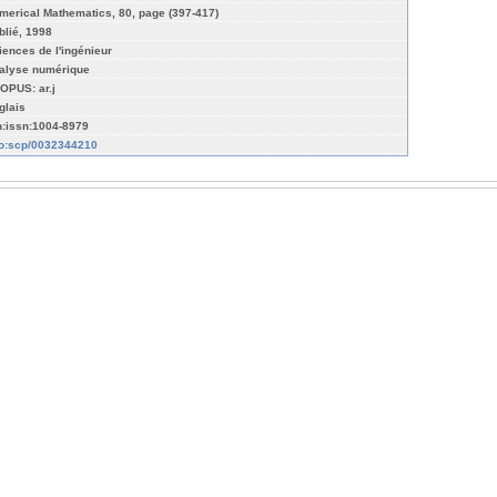
merical Mathematics, 80, page (397-417)
blié, 1998
iences de l'ingénieur
alyse numérique
OPUS: ar.j
glais
n:issn:1004-8979
fo:scp/0032344210