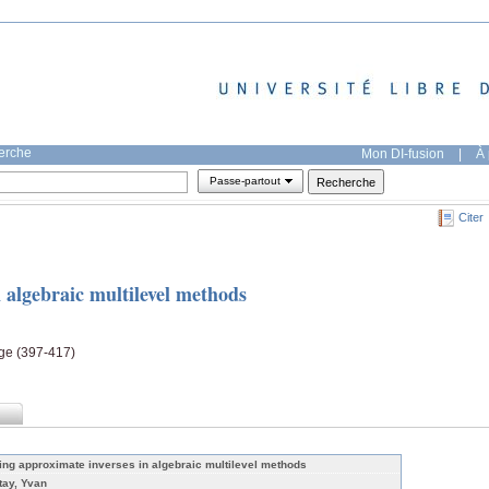
herche
Mon DI-fusion
|
À 
Passe-partout
Citer
 algebraic multilevel methods
ge (397-417)
ing approximate inverses in algebraic multilevel methods
tay, Yvan