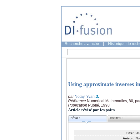
Recherche avancée
|
Historique de rec
Using approximate inverses in
par
Notay, Yvan
Référence
Numerical Mathematics, 80, pa
Publication
Publié, 1998
Article révisé par les pairs
DÉTAILS
CONTENU
Titre:
Us
Auteur:
No