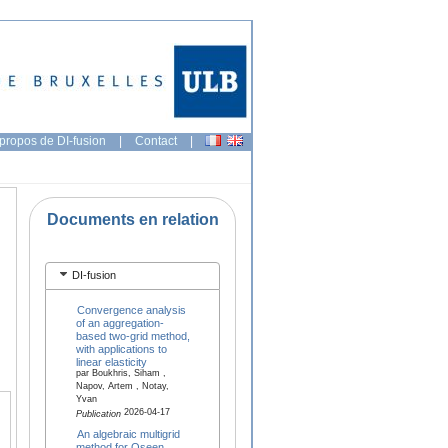
propos de DI-fusion
|
Contact
|
Documents en relation
DI-fusion
Convergence analysis
of an aggregation-
based two-grid method,
with applications to
linear elasticity
par Boukhris, Siham ,
Napov, Artem , Notay,
Yvan
2026-04-17
Publication
An algebraic multigrid
method for Oseen