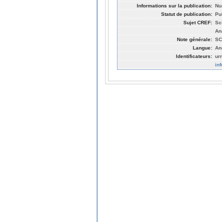
Informations sur la publication:
Nu
Statut de publication:
Pu
Sujet CREF:
Sc
An
Note générale:
SC
Langue:
An
Identificateurs:
ur
in