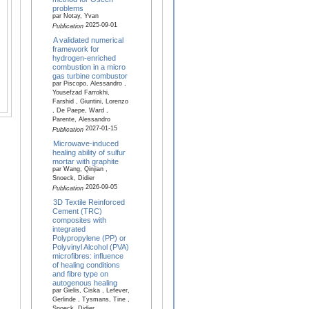
problems
par Notay, Yvan
2025-09-01
Publication
A validated numerical
framework for
hydrogen-enriched
combustion in a micro
gas turbine combustor
par Piscopo, Alessandro ,
Yousefzad Farrokhi,
Farshid , Giuntini, Lorenzo
, De Paepe, Ward ,
Parente, Alessandro
2027-01-15
Publication
Microwave-induced
healing ability of sulfur
mortar with graphite
par Wang, Qinjian ,
Snoeck, Didier
2026-09-05
Publication
3D Textile Reinforced
Cement (TRC)
composites with
integrated
Polypropylene (PP) or
Polyvinyl Alcohol (PVA)
microfibres: influence
of healing conditions
and fibre type on
autogenous healing
par Gielis, Ciska , Lefever,
Gerlinde , Tysmans, Tine ,