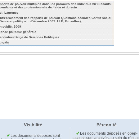
pports de pouvoir multiples dans les parcours des individus vieillissants
pendants et des professionnels de l’aide et du soin
el, Laurence
entrecroisement des rapports de pouvoir Questions sociales-Conflit social
 Genre et politique… (Décembre 2009: ULB, Bruxelles)
n publié, 2009
ience politique générale
sociation Belge de Sciences Politiques.
ançais
Visibilité
Pérennité
Les documents déposés en open-
Les documents déposés sont
access sont archivés au sein du résea