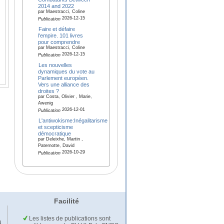
2014 and 2022
par Maestracci, Coline
2026-12-15
Publication
Faire et défaire
l'empire. 101 livres
pour comprendre
par Maestracci, Coline
2026-12-15
Publication
Les nouvelles
dynamiques du vote au
Parlement européen.
Vers une alliance des
droites ?
par Costa, Olivier , Marie,
Awenig
2026-12-01
Publication
L'antiwokisme:Inégalitarisme
et scepticisme
démocratique
par Deleixhe, Martin ,
Paternotte, David
2026-10-29
Publication
Facilité
Les listes de publications sont
u