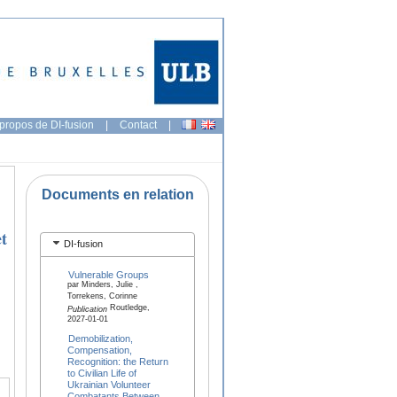
propos de DI-fusion
|
Contact
|
Documents en relation
et
DI-fusion
Vulnerable Groups
par Minders, Julie ,
Torrekens, Corinne
Routledge,
Publication
2027-01-01
Demobilization,
Compensation,
Recognition: the Return
to Civilian Life of
Ukrainian Volunteer
Combatants Between