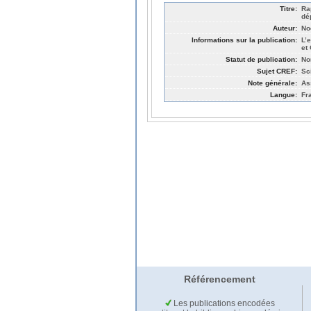
Titre:
Ra
dé
Auteur:
No
Informations sur la publication:
L’
et
Statut de publication:
No
Sujet CREF:
Sc
Note générale:
As
Langue:
Fr
Référencement
Les publications encodées