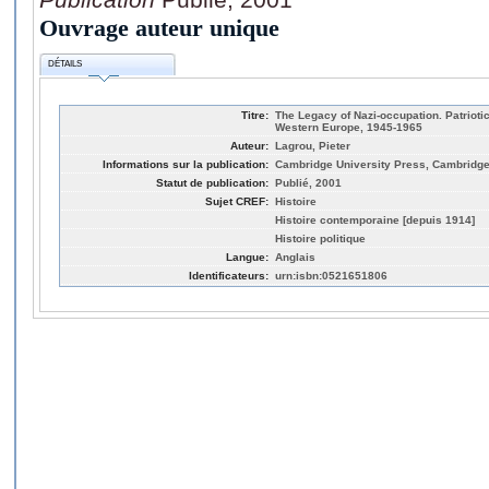
Ouvrage auteur unique
DÉTAILS
Titre:
The Legacy of Nazi-occupation. Patriot
Western Europe, 1945-1965
Auteur:
Lagrou, Pieter
Informations sur la publication:
Cambridge University Press, Cambridg
Statut de publication:
Publié, 2001
Sujet CREF:
Histoire
Histoire contemporaine [depuis 1914]
Histoire politique
Langue:
Anglais
Identificateurs:
urn:isbn:0521651806