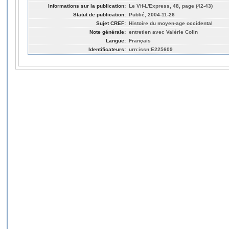
Informations sur la publication:
Le Vif-L'Express, 48, page (42-43)
Statut de publication:
Publié, 2004-11-26
Sujet CREF:
Histoire du moyen-age occidental
Note générale:
entretien avec Valérie Colin
Langue:
Français
Identificateurs:
urn:issn:E225609