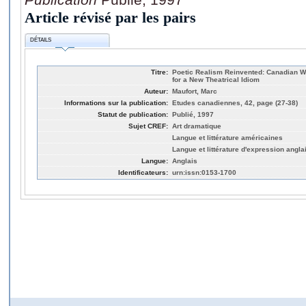
Article révisé par les pairs
DÉTAILS
Titre:
Poetic Realism Reinvented: Canadian 
for a New Theatrical Idiom
Auteur:
Maufort, Marc
Informations sur la publication:
Etudes canadiennes, 42, page (27-38)
Statut de publication:
Publié, 1997
Sujet CREF:
Art dramatique
Langue et littérature américaines
Langue et littérature d'expression angla
Langue:
Anglais
Identificateurs:
urn:issn:0153-1700