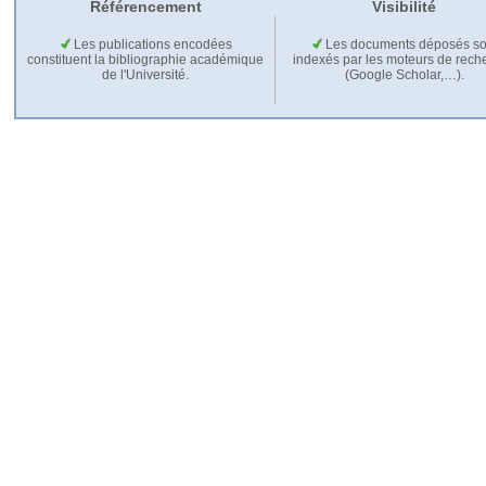
Référencement
Visibilité
Les publications encodées
Les documents déposés so
constituent la bibliographie académique
indexés par les moteurs de rech
de l'Université.
(Google Scholar,…).