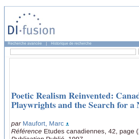
Recherche avancée
|
Historique de recherche
Poetic Realism Reinvented: Can
Playwrights and the Search for a
par
Maufort, Marc
Référence
Etudes canadiennes, 42, page (
Publication
Publié, 1997