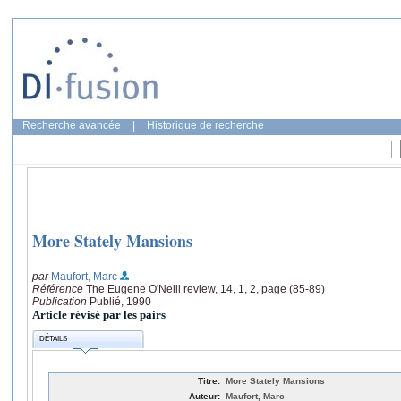
Recherche avancée
|
Historique de recherche
More Stately Mansions
par
Maufort, Marc
Référence
The Eugene O'Neill review, 14, 1, 2, page (85-89)
Publication
Publié, 1990
Article révisé par les pairs
DÉTAILS
Titre:
More Stately Mansions
Auteur:
Maufort, Marc