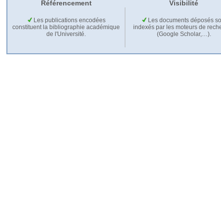
Référencement
Visibilité
Les publications encodées
Les documents déposés so
constituent la bibliographie académique
indexés par les moteurs de rech
de l'Université.
(Google Scholar,…).