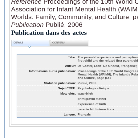
Référence
Proceedings of the 10th World 
Association for Infant Mental Health (WAIMH
Worlds: Family, Community, and Culture, p
Publication
Publié, 2006
Publication dans des actes
DÉTAILS
CONTENU
Titre:
The parental experience and perception o
first child and the related first parent-ch
Auteur:
De Coster, Lotta; De Gheest, Françoise; 
Informations sur la publication:
Proceedings of the 10th World Congress 
Mental Health (WAIMH), The infant’s Rel
and Culture, page (65)
Statut de publication:
Publié, 2006
Sujet CREF:
Psychologie clinique
Mots-clés:
waterbirth
primigravid mother
experience of birth
parent-child interactions
Langue:
Français