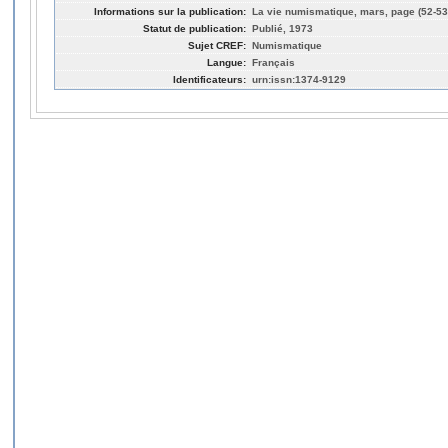
Informations sur la publication:
La vie numismatique, mars, page (52-53
Statut de publication:
Publié, 1973
Sujet CREF:
Numismatique
Langue:
Français
Identificateurs:
urn:issn:1374-9129