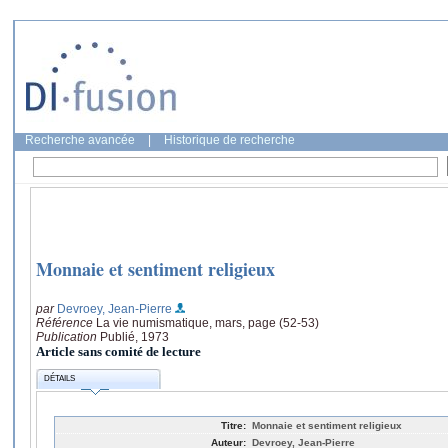
Recherche avancée
|
Historique de recherche
Monnaie et sentiment religieux
par
Devroey, Jean-Pierre
Référence
La vie numismatique, mars, page (52-53)
Publication
Publié, 1973
Article sans comité de lecture
DÉTAILS
Titre:
Monnaie et sentiment religieux
Auteur:
Devroey, Jean-Pierre