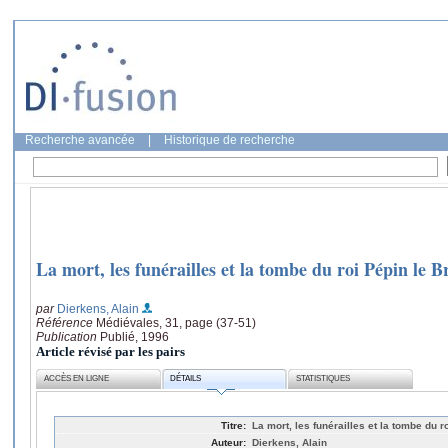
Recherche avancée
|
Historique de recherche
La mort, les funérailles et la tombe du roi Pépin le B
par
Dierkens, Alain
Référence
Médiévales, 31, page (37-51)
Publication
Publié, 1996
Article révisé par les pairs
ACCÈS EN LIGNE
DÉTAILS
STATISTIQUES
Titre:
La mort, les funérailles et la tombe du ro
Auteur:
Dierkens, Alain