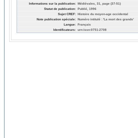
Informations sur la publication:
Médiévales, 31, page (37-51)
Statut de publication:
Publié, 1996
Sujet CREF:
Histoire du moyen-age occidental
Note publication spéciale:
Numéro intitulé : 'La mort des grands'
Langue:
Français
Identificateurs:
urn:issn:0751-2708