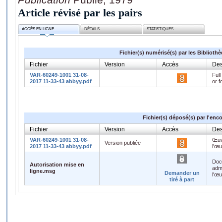
Article révisé par les pairs
ACCÈS EN LIGNE
DÉTAILS
STATISTIQUES
Fichier(s) numérisé(s) par les Biblioth
Fichier
Version
Accès
Des
VAR-60249-1001 31-08-
Full
2017 11-33-43 abbyy.pdf
or f
Fichier(s) déposé(s) par l'enc
Fichier
Version
Accès
Des
VAR-60249-1001 31-08-
Œuv
Version publiée
2017 11-33-43 abbyy.pdf
l'œ
Doc
Autorisation mise en
admi
ligne.msg
Demander un
l'œ
tiré à part