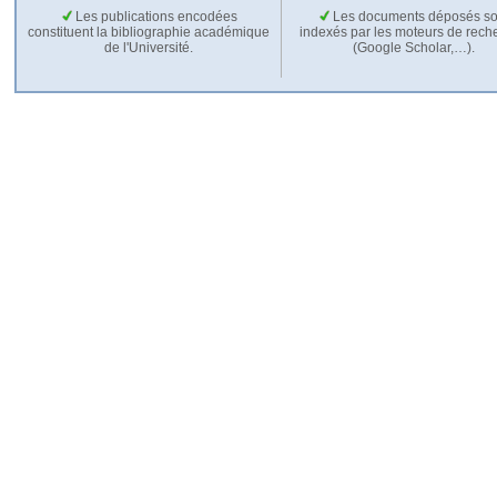
Les publications encodées
Les documents déposés so
constituent la bibliographie académique
indexés par les moteurs de rech
de l'Université.
(Google Scholar,…).